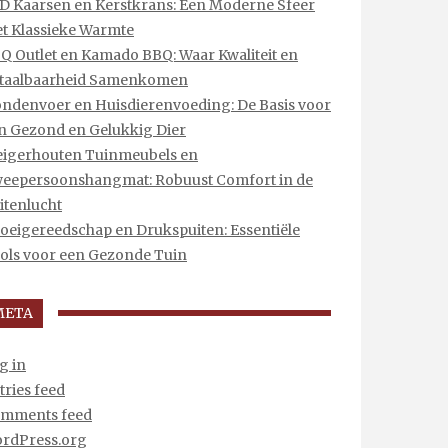
D Kaarsen en Kerstkrans: Een Moderne Sfeer
t Klassieke Warmte
Q Outlet en Kamado BBQ: Waar Kwaliteit en
taalbaarheid Samenkomen
ndenvoer en Huisdierenvoeding: De Basis voor
n Gezond en Gelukkig Dier
eigerhouten Tuinmeubels en
eepersoonshangmat: Robuust Comfort in de
itenlucht
oeigereedschap en Drukspuiten: Essentiële
ols voor een Gezonde Tuin
META
g in
tries feed
mments feed
rdPress.org