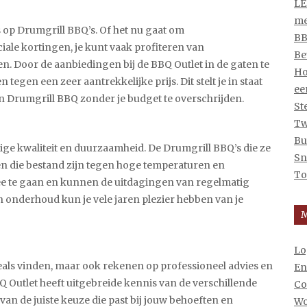
LE
me
 op Drumgrill BBQ’s. Of het nu gaat om
BB
iale kortingen, je kunt vaak profiteren van
Be
n. Door de aanbiedingen bij de BBQ Outlet in de gaten te
Ho
gen een zeer aantrekkelijke prijs. Dit stelt je in staat
ee
n Drumgrill BBQ zonder je budget te overschrijden.
St
Tw
Bu
ge kwaliteit en duurzaamheid. De Drumgrill BBQ’s die ze
Sn
n die bestand zijn tegen hoge temperaturen en
To
e te gaan en kunnen de uitdagingen van regelmatig
n onderhoud kun je vele jaren plezier hebben van je
Lo
deals vinden, maar ook rekenen op professioneel advies en
En
Q Outlet heeft uitgebreide kennis van de verschillende
Co
van de juiste keuze die past bij jouw behoeften en
Wo