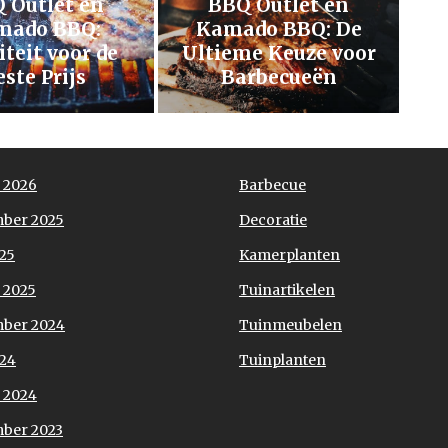
 Outlet en
BBQ Outlet en
mado BBQ:
Kamado BBQ: De
teit voor de
Ultieme Keuze voor
este Prijs
Barbecueën
 2026
Barbecue
ber 2025
Decoratie
025
Kamerplanten
 2025
Tuinartikelen
ber 2024
Tuinmeubelen
024
Tuinplanten
 2024
ber 2023