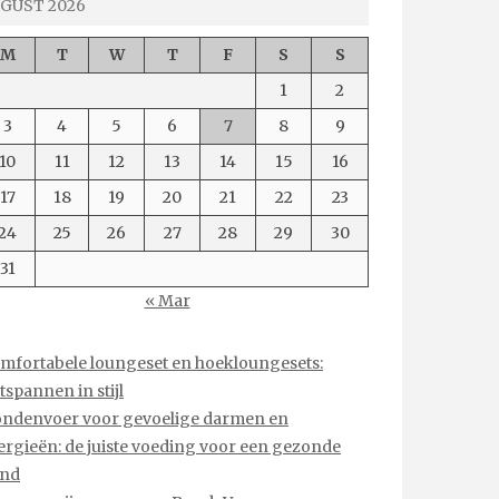
GUST 2026
M
T
W
T
F
S
S
1
2
3
4
5
6
7
8
9
10
11
12
13
14
15
16
17
18
19
20
21
22
23
24
25
26
27
28
29
30
31
« Mar
mfortabele loungeset en hoekloungesets:
tspannen in stijl
ndenvoer voor gevoelige darmen en
lergieën: de juiste voeding voor een gezonde
nd