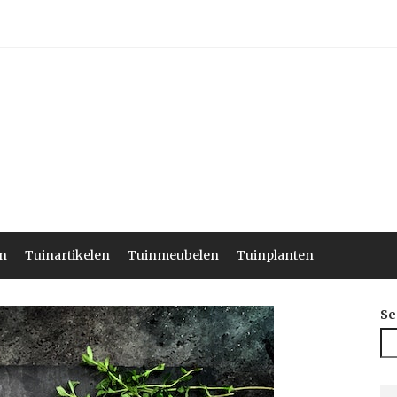
n
Tuinartikelen
Tuinmeubelen
Tuinplanten
Se