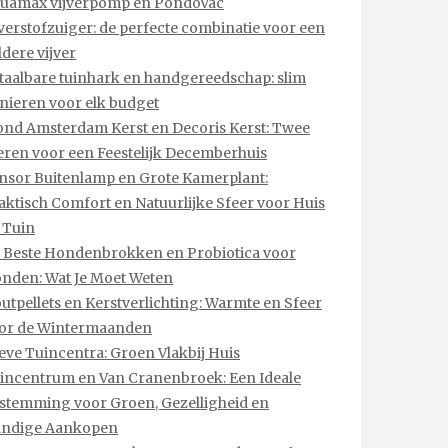
uamax vijverpomp en PondoVac
jverstofzuiger: de perfecte combinatie voor een
ldere vijver
taalbare tuinhark en handgereedschap: slim
inieren voor elk budget
ond Amsterdam Kerst en Decoris Kerst: Twee
eren voor een Feestelijk Decemberhuis
nsor Buitenlamp en Grote Kamerplant:
aktisch Comfort en Natuurlijke Sfeer voor Huis
 Tuin
 Beste Hondenbrokken en Probiotica voor
nden: Wat Je Moet Weten
utpellets en Kerstverlichting: Warmte en Sfeer
or de Wintermaanden
eve Tuincentra: Groen Vlakbij Huis
incentrum en Van Cranenbroek: Een Ideale
stemming voor Groen, Gezelligheid en
ndige Aankopen