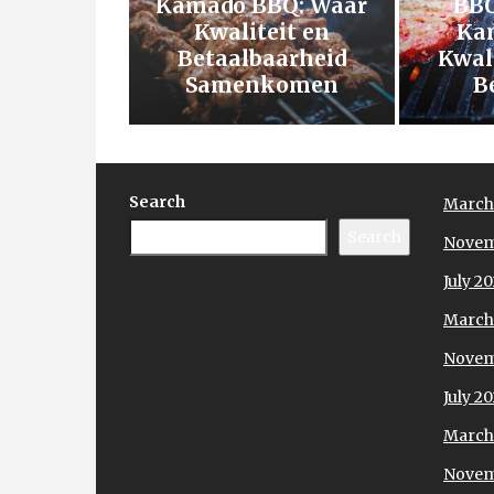
Kamado BBQ: Waar
BBQ
Kwaliteit en
Ka
Betaalbaarheid
Kwali
Samenkomen
B
Search
March
Search
Novem
July 2
March
Novem
July 2
March
Novem