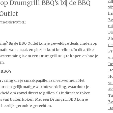
Aq
op Drumgrill BBQ’s bij de BBQ
vi
Outlet
he
Be
07/2023 BY
BART HILL
tu
Bl
Sf
ng? Bij de BBQ Outlet kun je geweldige deals vinden op
Se
tie van smaak en plezier kunt bereiken. In dit artikel
Pr
bestemming is om een Drumgrill BBQ te kopen en hoe je
en
en.
De
Ho
 BBQ’s
Ho
varing die je smaakpapillen zal verwennen. Het
vo
r een gelijkmatige warmteverdeling, waardoor je
Av
id om zowel direct te grillen als indirect te roken
Tu
rs van buiten koken. Met een Drumgrill BBQ kun je
Be
n heerlijk gerookte gerechten.
Ha