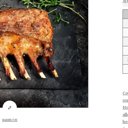
AU
Co
on
Ho
al
BARBECUE
ho