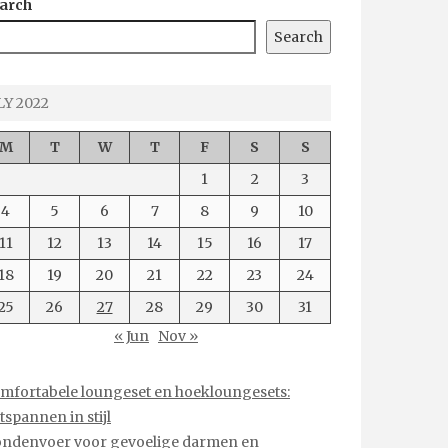
arch
Search
LY 2022
M
T
W
T
F
S
S
1
2
3
4
5
6
7
8
9
10
11
12
13
14
15
16
17
18
19
20
21
22
23
24
25
26
27
28
29
30
31
« Jun
Nov »
mfortabele loungeset en hoekloungesets:
tspannen in stijl
ndenvoer voor gevoelige darmen en