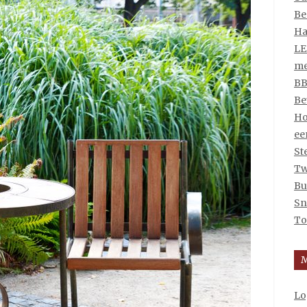
Be
Ha
LE
me
BB
Be
Ho
ee
St
Tw
Bu
Sn
To
Lo