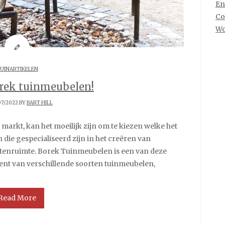
En
Co
Wo
UINARTIKELEN
orek tuinmeubelen!
07/2022 BY
BART HILL
n die gespecialiseerd zijn in het creëren van
enruimte. Borek Tuinmeubelen is een van deze
ent van verschillende soorten tuinmeubelen,
Read More