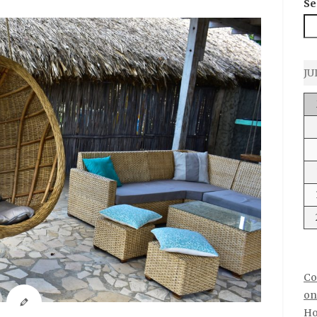
Se
JU
Co
on
Ho