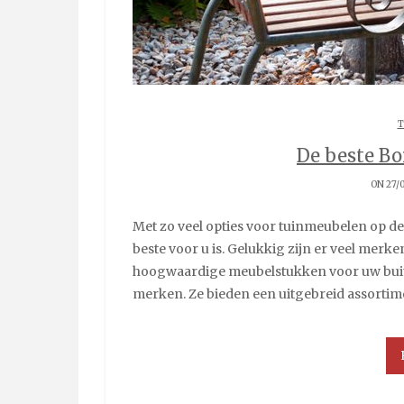
T
De beste B
ON 27/
Met zo veel opties voor tuinmeubelen op de markt, kan het moeilijk zijn om te kiezen welke het
beste voor u is. Gelukkig zijn er veel merke
hoogwaardige meubelstukken voor uw buit
merken. Ze bieden een uitgebreid assortim