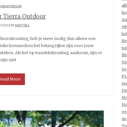
al
UINARTIKELEN
ho
r Tierra Outdoor
Aq
07/2022 BY
BART HILL
vi
he
Be
ieke kenmerken het belangrijkst zijn voor jouw
tu
tsteken. Als het op wandeluitrusting aankomt, zijn er
Bl
zijn niet
Sf
Se
Pr
Read More
en
De
Ho
Ho
vo
Av
Tu