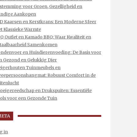
stemming voor Groen, Gezelligheid en
ndige Aankopen
D Kaarsen en Kerstkrans: Een Moderne Sfeer
t Klassieke Warmte
Q Outlet en Kamado BBQ: Waar Kwaliteit en
taalbaarheid Samenkomen
ndenvoer en Huisdierenvoeding: De Basis voor
n Gezond en Gelukkig Dier
eigerhouten Tuinmeubels en
eepersoonshangmat: Robuust Comfort in de
itenlucht
oeigereedschap en Drukspuiten: Essentiële
ols voor een Gezonde Tuin
META
g in