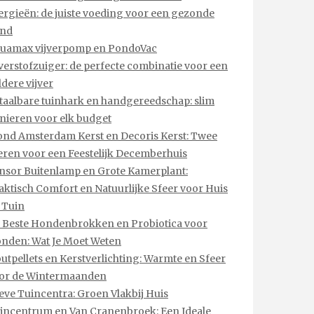
lergieën: de juiste voeding voor een gezonde
nd
uamax vijverpomp en PondoVac
jverstofzuiger: de perfecte combinatie voor een
ldere vijver
taalbare tuinhark en handgereedschap: slim
inieren voor elk budget
ond Amsterdam Kerst en Decoris Kerst: Twee
eren voor een Feestelijk Decemberhuis
nsor Buitenlamp en Grote Kamerplant:
aktisch Comfort en Natuurlijke Sfeer voor Huis
 Tuin
 Beste Hondenbrokken en Probiotica voor
nden: Wat Je Moet Weten
utpellets en Kerstverlichting: Warmte en Sfeer
or de Wintermaanden
eve Tuincentra: Groen Vlakbij Huis
incentrum en Van Cranenbroek: Een Ideale