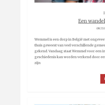
T
Een wande
ON 27/
Wemmel is een dorp in België met ongeveer 6.000 inwoners. Het is door de eeuwen heen het
thuis geweest van veel verschillende geme
gekend. Vandaag staat Wemmel voor een int
geschiedenis kan worden verkend door een
zijn