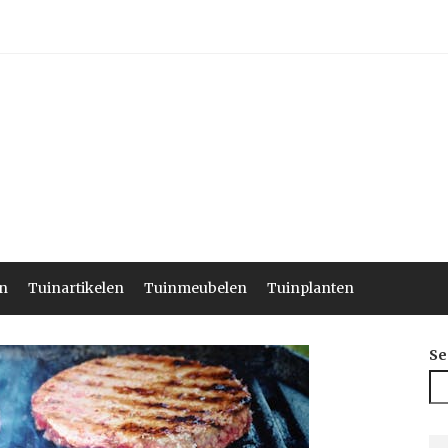
n
Tuinartikelen
Tuinmeubelen
Tuinplanten
Se