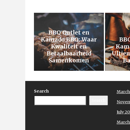
BBQ Outlet en
Kamado BBQ: Waar
BBQ
Kwaliteit en
Kama
Betaalbaarheid
Ultie
Samenkomen
Ba
Search
March
Search
Novem
July 2
March