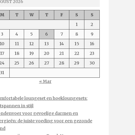
GUST 2026
M
T
W
T
F
S
S
1
2
3
4
5
6
7
8
9
10
11
12
13
14
15
16
17
18
19
20
21
22
23
24
25
26
27
28
29
30
31
« Mar
mfortabele loungeset en hoekloungesets:
tspannen in stijl
ndenvoer voor gevoelige darmen en
lergieën: de juiste voeding voor een gezonde
nd