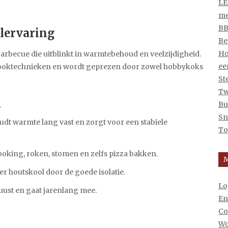
LE
me
BB
llervaring
Be
Ho
becue die uitblinkt in warmtebehoud en veelzijdigheid.
ee
 kooktechnieken en wordt geprezen door zowel hobbykoks
St
Tw
Bu
Sn
dt warmte lang vast en zorgt voor een stabiele
To
ooking, roken, stomen en zelfs pizza bakken.
r houtskool door de goede isolatie.
Lo
ust en gaat jarenlang mee.
En
Co
Wo