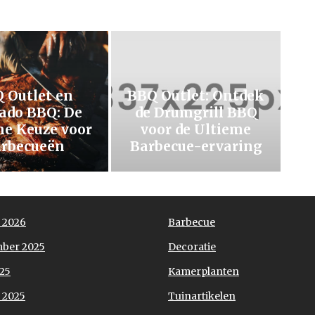
 Outlet en
BBQ Outlet: Ontdek
do BBQ: De
de Drumgrill BBQ
me Keuze voor
voor de Ultieme
rbecueën
Barbecue-ervaring
 2026
Barbecue
ber 2025
Decoratie
025
Kamerplanten
 2025
Tuinartikelen