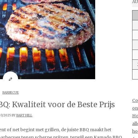
AU
BARBECUE
Co
: Kwaliteit voor de Beste Prijs
on
Ho
03/2025 BY
BART HILL
al
t of net begint met grillen, de juiste BBQ maakt het
ho
 barbecues tegen scherpe prijzen, terwijl een
Kamado BBQ