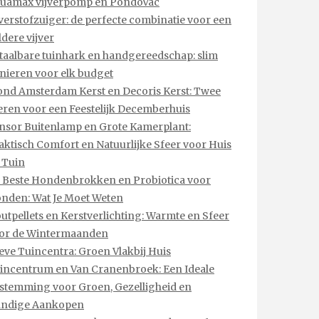
uamax vijverpomp en PondoVac
jverstofzuiger: de perfecte combinatie voor een
ldere vijver
taalbare tuinhark en handgereedschap: slim
inieren voor elk budget
ond Amsterdam Kerst en Decoris Kerst: Twee
eren voor een Feestelijk Decemberhuis
nsor Buitenlamp en Grote Kamerplant:
aktisch Comfort en Natuurlijke Sfeer voor Huis
 Tuin
 Beste Hondenbrokken en Probiotica voor
nden: Wat Je Moet Weten
utpellets en Kerstverlichting: Warmte en Sfeer
or de Wintermaanden
eve Tuincentra: Groen Vlakbij Huis
incentrum en Van Cranenbroek: Een Ideale
stemming voor Groen, Gezelligheid en
ndige Aankopen