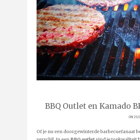
BBQ Outlet en Kamado BBQ
ON 25/
Of je nu een doorgewinterde barbecuefanaat ben
verschil. In een
BBQ outlet
vind je topkwaliteit