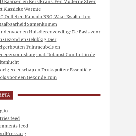
D Kaarsen en Kerstkrans: Een Moderne Sfeer
t Klassieke Warmte
Q Outlet en Kamado BBQ: Waar Kwaliteit en
taalbaarheid Samenkomen
ndenvoer en Huisdierenvoeding: De Basis voor
n Gezond en Gelukkig Dier
eigerhouten Tuinmeubels en
eepersoonshangmat: Robuust Comfort in de
itenlucht
oeigereedschap en Drukspuiten: Essentiële
ols voor een Gezonde Tuin
META
g in
tries feed
mments feed
rdPress.org