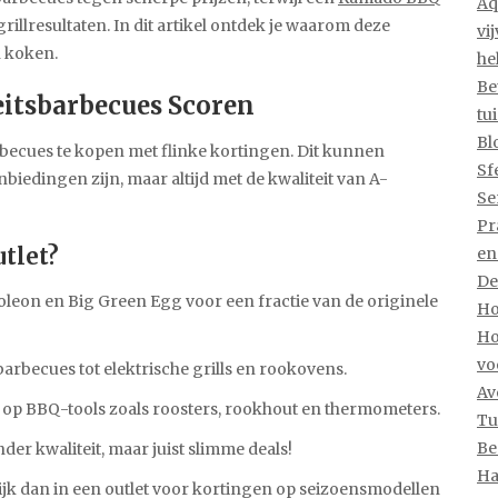
Aq
rillresultaten. In dit artikel ontdek je waarom deze
vi
n koken.
he
Be
eitsbarbecues Scoren
tu
Bl
becues te kopen met flinke kortingen. Dit kunnen
Sf
iedingen zijn, maar altijd met de kwaliteit van A-
Se
Pr
tlet?
en
De
eon en Big Green Egg voor een fractie van de originele
Ho
Ho
vo
arbecues tot elektrische grills en rookovens.
Av
op BBQ-tools zoals roosters, rookhout en thermometers.
Tu
Be
der kwaliteit, maar juist slimme deals!
Ha
jk dan in een outlet voor kortingen op seizoensmodellen