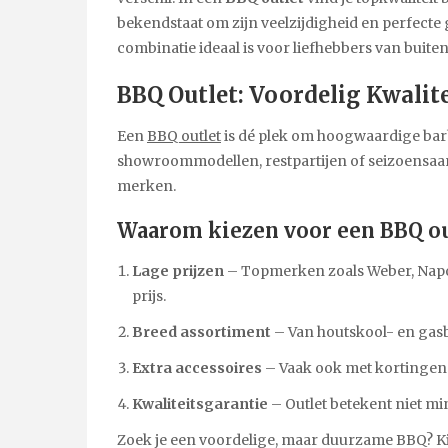
bekendstaat om zijn veelzijdigheid en perfecte g
combinatie ideaal is voor liefhebbers van buite
BBQ Outlet: Voordelig Kwalit
Een
BBQ outlet
is dé plek om hoogwaardige bar
showroommodellen, restpartijen of seizoensaanb
merken.
Waarom kiezen voor een BBQ ou
Lage prijzen
– Topmerken zoals Weber, Napol
prijs.
Breed assortiment
– Van houtskool- en gasb
Extra accessoires
– Vaak ook met kortingen 
Kwaliteitsgarantie
– Outlet betekent niet min
Zoek je een voordelige, maar duurzame BBQ? Ki