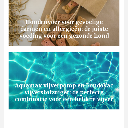
Hondenvoer voor gevoelige
darmen en allergieën: de juiste
voeding voor een gezonde hond
Aquamax vijverpomp en PondoVac
vijverstofzuiger: de perfecte
combinatie voor een heldere vijver