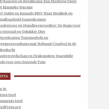
D Kaarsen en Kerstkrans: Een Moderne Sfeer
t Klassieke Warmte
Q Outlet en Kamado BBQ: Waar Kwaliteit en
taalbaarheid Samenkomen
ndenvoer en Huisdierenvoeding: De Basis voor
n Gezond en Gelukkig Dier
eigerhouten Tuinmeubels en
eepersoonshangmat: Robuust Comfort in de
itenlucht
oeigereedschap en Drukspuiten: Essentiële
ols voor een Gezonde Tuin
META
g in
tries feed
mments feed
rdPress.org