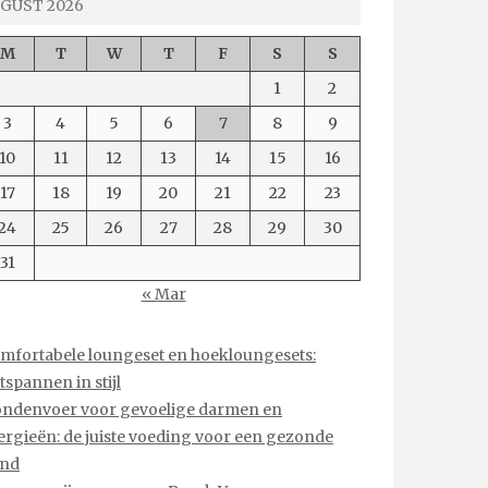
GUST 2026
M
T
W
T
F
S
S
1
2
3
4
5
6
7
8
9
10
11
12
13
14
15
16
17
18
19
20
21
22
23
24
25
26
27
28
29
30
31
« Mar
mfortabele loungeset en hoekloungesets:
tspannen in stijl
ndenvoer voor gevoelige darmen en
lergieën: de juiste voeding voor een gezonde
nd