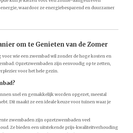
e optie kun je kiezen voor een zonne-aangedreven
energie, waardoor ze energiebesparend en duurzamer
nier om te Genieten van de Zomer
ng voor wie een zwembad wil zonder de hoge kosten en
wembad. Opzetzwembaden zijn eenvoudig op te zetten,
lezier voor het hele gezin.
mbad?
nen snel en gemakkelijk worden opgezet, meestal
ebt. Dit maakt ze een ideale keuze voor tuinen waar je
anente zwembaden zijn opzetzwembaden veel
oud. Ze bieden een uitstekende prijs-kwaliteitverhouding