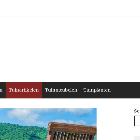
n
Tuinartikelen
Tuinmeubelen
Tuinplanten
Se