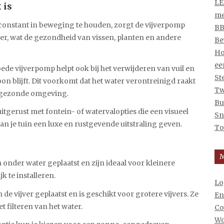
LE
 is
me
 constant in beweging te houden, zorgt de vijverpomp
BB
er, wat de gezondheid van vissen, planten en andere
Be
Ho
ee
oede vijverpomp helpt ook bij het verwijderen van vuil en
St
oon blijft. Dit voorkomt dat het water verontreinigd raakt
Tw
 ongezonde omgeving.
Bu
uitgerust met fontein- of watervalopties die een visueel
Sn
an je tuin een luxe en rustgevende uitstraling geven.
To
nder water geplaatst en zijn ideaal voor kleinere
k te installeren.
Lo
 de vijver geplaatst en is geschikt voor grotere vijvers. Ze
En
 filteren van het water.
Co
Wo