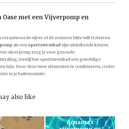
n Oase met een Vijverpomp en
ch verantwoorde vijver of de zomerse hitte wilt trotseren
erpomp
als een
opzetzwembad
zijn uitstekende keuzes
 een vijverpomp zorg je voor gezonde
straling, terwijl het opzetzwembad een geweldige
igen tuin. Door deze twee elementen te combineren, creëer
ier in je buitenruimte.
ay also like
Aquamax