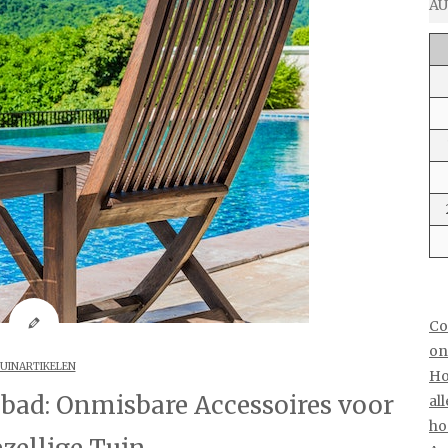
AU
Co
on
UINARTIKELEN
Ho
ad: Onmisbare Accessoires voor
al
ho