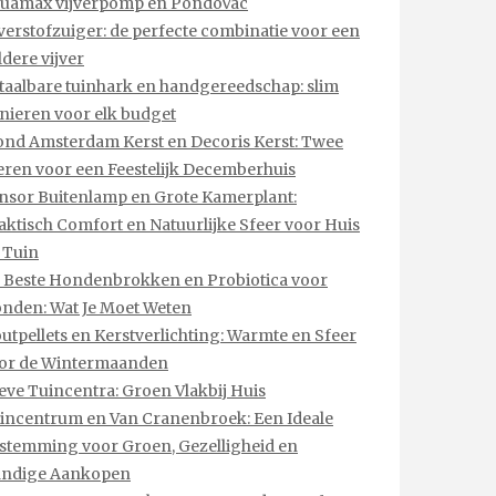
uamax vijverpomp en PondoVac
jverstofzuiger: de perfecte combinatie voor een
ldere vijver
taalbare tuinhark en handgereedschap: slim
inieren voor elk budget
ond Amsterdam Kerst en Decoris Kerst: Twee
eren voor een Feestelijk Decemberhuis
nsor Buitenlamp en Grote Kamerplant:
aktisch Comfort en Natuurlijke Sfeer voor Huis
 Tuin
 Beste Hondenbrokken en Probiotica voor
nden: Wat Je Moet Weten
utpellets en Kerstverlichting: Warmte en Sfeer
or de Wintermaanden
eve Tuincentra: Groen Vlakbij Huis
incentrum en Van Cranenbroek: Een Ideale
stemming voor Groen, Gezelligheid en
ndige Aankopen