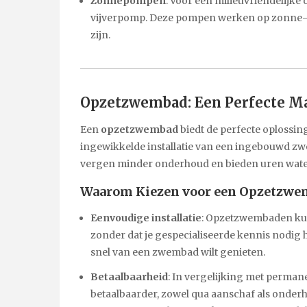
Zonnepompen
: Voor een milieuvriendelijk
vijverpomp. Deze pompen werken op zonne-
zijn.
Opzetzwembad: Een Perfecte Ma
Een
opzetzwembad
biedt de perfecte oplossi
ingewikkelde installatie van een ingebouwd z
vergen minder onderhoud en bieden uren waterp
Waarom Kiezen voor een Opzetzwe
Eenvoudige installatie
: Opzetzwembaden kun
zonder dat je gespecialiseerde kennis nodig h
snel van een zwembad wilt genieten.
Betaalbaarheid
: In vergelijking met perm
betaalbaarder, zowel qua aanschaf als onderh