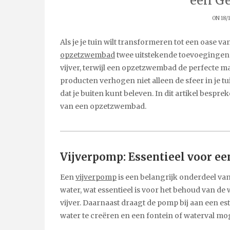
een Ge
ON 18/
Als je je tuin wilt transformeren tot een oase van
opzetzwembad
twee uitstekende toevoegingen. D
vijver, terwijl een opzetzwembad de perfecte 
producten verhogen niet alleen de sfeer in je tu
dat je buiten kunt beleven. In dit artikel besp
van een opzetzwembad.
Vijverpomp: Essentieel voor ee
Een
vijverpomp
is een belangrijk onderdeel van 
water, wat essentieel is voor het behoud van de 
vijver. Daarnaast draagt de pomp bij aan een es
water te creëren en een fontein of waterval mo