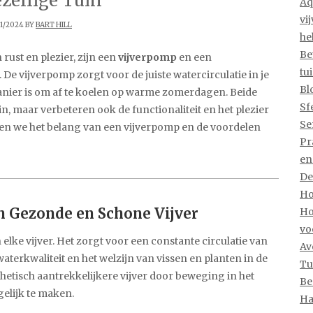
zellige Tuin
Aq
vi
11/2024 BY
BART HILL
he
Be
 rust en plezier, zijn een
vijverpomp
en een
tu
e vijverpomp zorgt voor de juiste watercirculatie in je
Bl
manier is om af te koelen op warme zomerdagen. Beide
Sf
in, maar verbeteren ook de functionaliteit en het plezier
Se
reken we het belang van een vijverpomp en de voordelen
Pr
en
De
Ho
n Gezonde en Schone Vijver
Ho
vo
elke vijver. Het zorgt voor een constante circulatie van
Av
waterkwaliteit en het welzijn van vissen en planten in de
Tu
thetisch aantrekkelijkere vijver door beweging in het
Be
gelijk te maken.
Ha