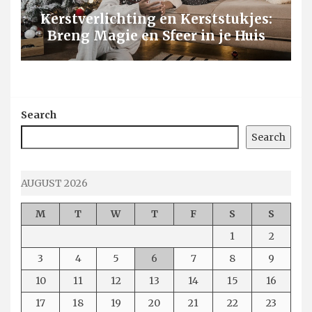
Kerstverlichting en Kerststukjes:
Breng Magie en Sfeer in je Huis
Search
Search
AUGUST 2026
M
T
W
T
F
S
S
1
2
3
4
5
6
7
8
9
10
11
12
13
14
15
16
17
18
19
20
21
22
23