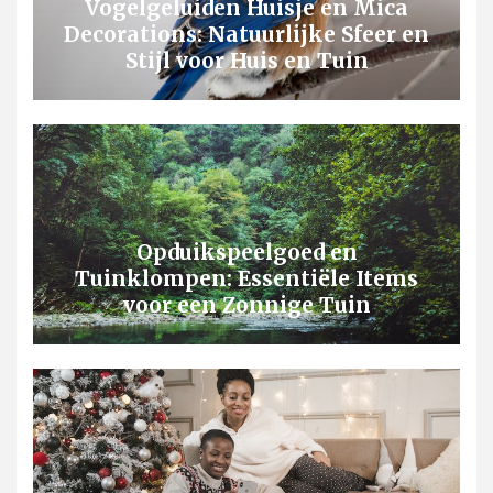
Vogelgeluiden Huisje en Mica
Decorations: Natuurlijke Sfeer en
Stijl voor Huis en Tuin
Opduikspeelgoed en
Tuinklompen: Essentiële Items
voor een Zonnige Tuin